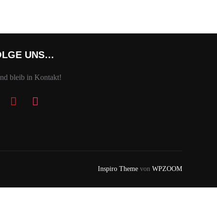
OLGE UNS…
Und bleib in Kontakt!
book
youtube
instagram
Inspiro Theme
von
WPZOOM