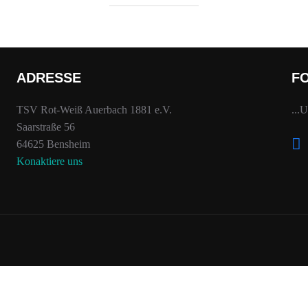
ADRESSE
F
TSV Rot-Weiß Auerbach 1881 e.V.
...
Saarstraße 56
face
64625 Bensheim
Konaktiere uns