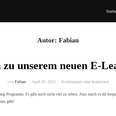
Starts
Autor:
Fabian
zu unserem neuen E-Le
Veröffentlicht
von
Fabian
April 29, 2022
Kommentare sind deaktiviert
am
ning-Programm. Es gibt noch nicht viel zu sehen. Also mach es dir beq
ues gibt!