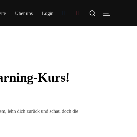
Suchen
facebook
instagram
eite
Über uns
Login
SEITENLE
nach:
arning-Kurs!
uem, lehn dich zurück und schau doch die