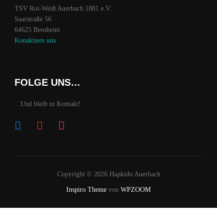
TSV Rot-Weiß Auerbach 1881 e.V.
Saarstraße 56
64625 Bensheim
Konaktiere uns
FOLGE UNS…
...Und bleib in Kontakt!
Copyright © 2026 Hapkido Auerbach
Inspiro Theme
von
WPZOOM